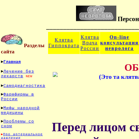
Персон
___________________________
Клятва
On-line
Клятва
Врача
консультация
Разделы
Гиппократа
России
невролога
сайта
►
Главная
ОБ
►
Лечение без
(Это та клят
лекарств
NEW
►
Самодиагностика
►
Фармфирмы в
России
►
Мифы народной
медицины
►
Проблемы со
Перед лицом с
сном
►
Про артериальное
давление