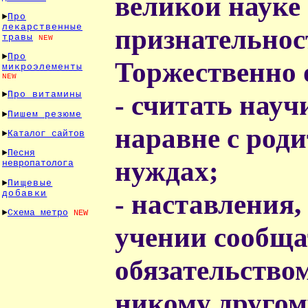
великой науке
►
Про
лекарственные
признательнос
травы
NEW
►
Про
Торжественно
микроэлементы
NEW
- считать науч
►
Про витамины
►
Пишем резюме
наравне с роди
►
Каталог сайтов
►
Песня
нуждах;
невропатолога
►
Пищевые
добавки
- наставления,
►
Схема метро
NEW
учении сообща
обязательство
никому другом