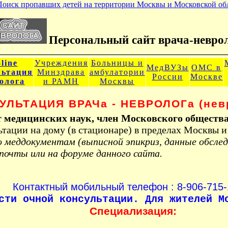
Персональный сайт врача-невро
________________________________________________________
line
Учреждения
Больницы и
МедВУЗы
ОМС в
льтация
Минздрава
амбулатории
России
Москве
олога
и РАМН
Москвы
УЛЬТАЦИЯ ВРАЧа - НЕВРОЛОГа (нев
т медицинских наук, член Московского обществ
тации на дому (в стационаре) в пределах Москвы и
 меддокументам (выписной эпикриз, данные обсле
почты или на форуме данного сайта.
Контактный мобильный телефон : 8-906-715-
сти очной консультации. Для жителей М
Специализация: