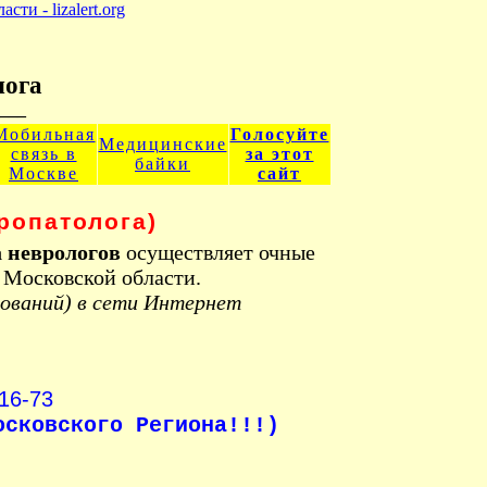
лога
___
Мобильная
Голосуйте
Медицинские
связь в
за этот
байки
Москве
сайт
ропатолога)
а неврологов
осуществляет очные
 Московской области.
дований) в сети Интернет
16-73
осковского Региона!!!)