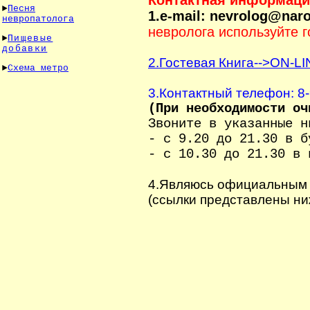
Контактная информаци
►
Песня
1.e-mail: nevrolog@nar
невропатолога
невролога используйте г
►
Пищевые
добавки
2.Гостевая Книга-->ON-
►
Схема метро
3.Контактный телефон: 8
(При необходимости оч
Звоните в указанные н
- с 9.20 до 21.30 в б
- с 10.30 до 21.30 в 
4.Являюсь официальным 
(ссылки представлены ни