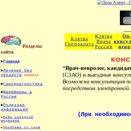
___
Клятва
On-
Клятва
Врача
консу
Гиппократа
Разделы
России
невр
сайта
КОНС
►
Главная
*
Врач-невролог, кандида
►
Лечение без
(СЗАО) и выездные консуль
лекарств
Новинки
Возможна консультация по
►
Самодиагностика
посредством электронной 
►
Фармфирмы в
России
►
Полезная
информация
(При необходимо
►
Мифы народной
медицины
►
Проблемы со сном