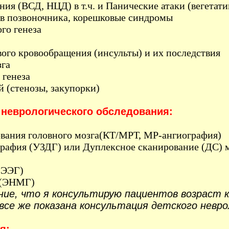
ония (ВСД, НЦД) в т.ч. и Панические атаки (вегетат
ов позвоночника, корешковые синдромы
го генеза
ого кровообращения (инсульты) и их последствия
зга
 генеза
 (стенозы, закупорки)
 неврологического обследования:
вания головного мозга(КТ/МРТ, МР-ангиография)
графия (УЗДГ) или Дуплексное сканирование (ДС) 
(ЭЭГ)
 (ЭНМГ)
е, что я консультирую пациентов возраст 
все же показана консультация детского невро