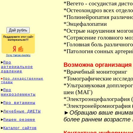
*Вегето - сосудистая дист
*Остеохондроз всех отдел
*Полинейропатия различно
*Энцефалопатии
*Острые нарушения мозгов
*Сотрясение головного мо
Поддержите этот сайт
материально!!!
*Головная боль различного
*Патология сонных артерий
►
Про
Возможна организация
артериальное
*Врачебный мониторинг
давление
*Томографические исследо
►
Про лекарственные
травы
*Ультразвуковая допплеро
►
Про
шеи (МАГ)
микроэлементы
*Электроэнцефалография 
►
Про витамины
*Электронейромиография
►
Лечебные ДИЕТЫ
►Обращаю ваше внимани
более раннем возрасте 
►
Пишем резюме
►
Каталог сайтов